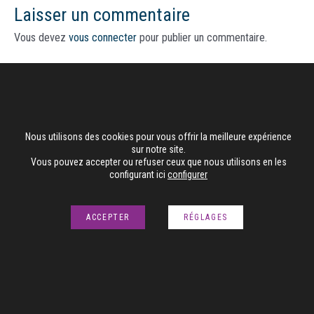
Laisser un commentaire
Vous devez
vous connecter
pour publier un commentaire.
Ce site utilise Akismet pour réduire les indésirables.
En savoir
plus sur la façon dont les données de vos commentaires sont
traitées
.
Nous utilisons des cookies pour vous offrir la meilleure expérience
sur notre site.
Vous pouvez accepter ou refuser ceux que nous utilisons en les
configurant ici
configurer
ACCEPTER
RÉGLAGES
Mentions légales
-
Confidentialité
-
Cookies
- Fête Foraine de Nantes
©2023 -
Réalisation :
Mediatourisme
&
D-FUZION