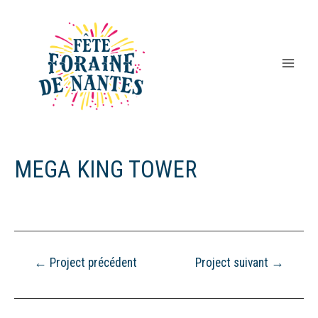
Aller
au
contenu
Main
Men
MEGA KING TOWER
Navigation
←
Project précédent
Project suivant
→
de
l’article