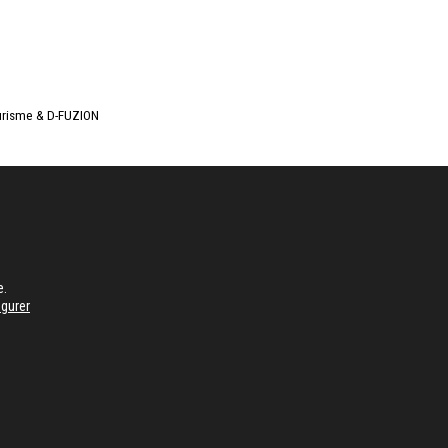
urisme
&
D-FUZION
e.
igurer