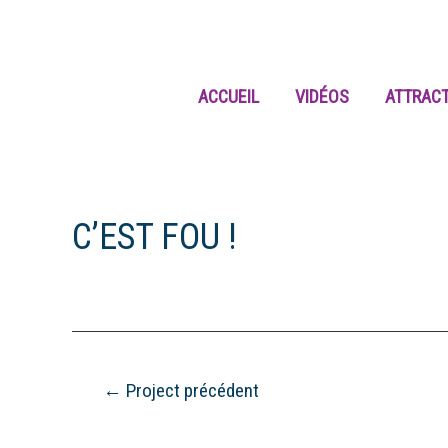
Aller
au
contenu
ACCUEIL
VIDÉOS
ATTRAC
C’EST FOU !
Navigation
←
Project précédent
de
l’article